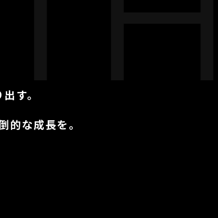
HE
り出す。
倒的な成長を。