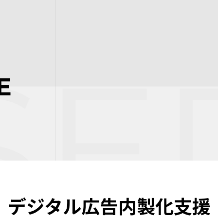
ER
E
デジタル広告
内製化支援