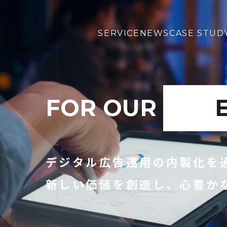
SERVICE
NEWS
CASE STUD
FOR OUR
デジタル広告運用の
内製化を
新しい価値を創造し、
心豊か