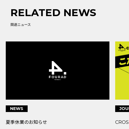
RELATED NEWS
関連ニュース
JOURNAL
NEWS
CROSS TALK『こだわりを尊重し、信頼でつなが
「実務者