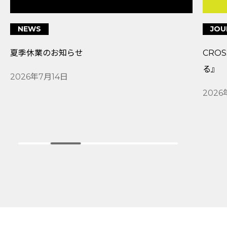
JOURNAL
NEWS
CROSS TALK『こだわりを尊重し、信頼でつなが
「実務者
る』
参考本に
ィングは
2026年6月16日
ばれまし
2026年