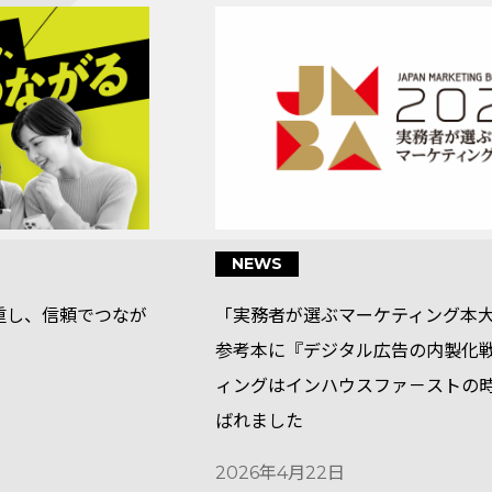
NEWS
尊重し、信頼でつなが
「実務者が選ぶマーケティング本大賞
参考本に『デジタル広告の内製化
ィングはインハウスファ－ストの
ばれました
2026年4月22日