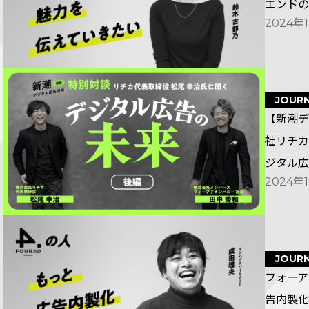
エンドの
2024年
JOUR
【新潮デ
社リチカ
ジタル広
2024年
JOUR
フォーア
告内製化