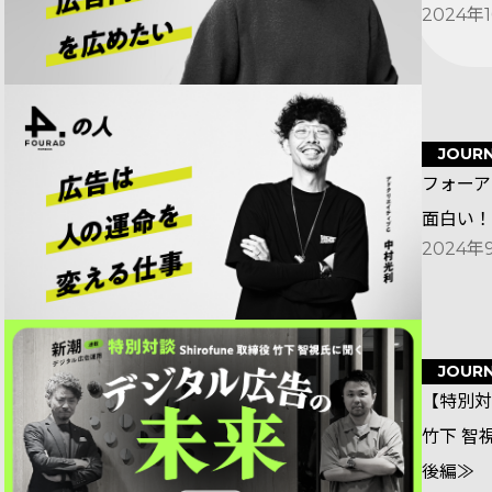
2024年
JOUR
フォーア
面白い！
2024年
JOUR
【特別対
竹下 智
後編≫