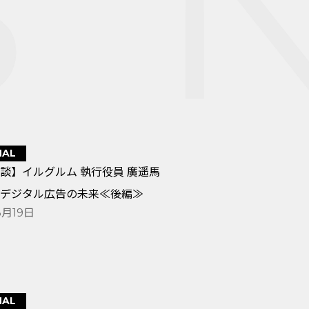
S
N
NAL
談】イルグルム 執行役員 廣遥馬
デジタル広告の未来≪後編≫
3月19日
NAL