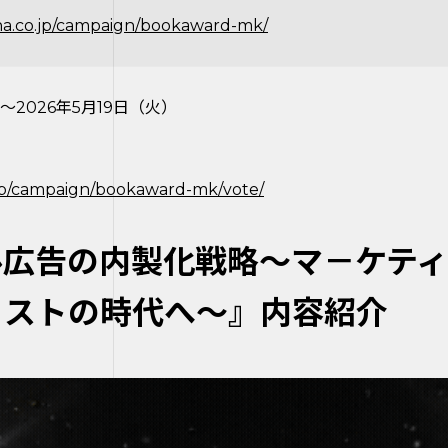
ha.co.jp/campaign/bookaward-mk/
～2026年5月19日（火）
o.jp/campaign/bookaward-mk/vote/
ル広告の内製化戦略～マ－ケテ
－ストの時代へ～』内容紹介