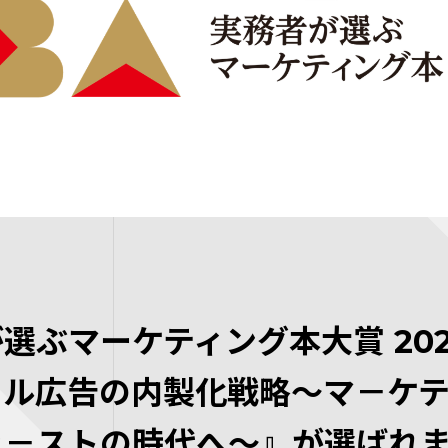
選ぶマーケティング本大賞 20
タル広告の内製化戦略～マ－ケ
ァ－ストの時代へ～』が選ばれ