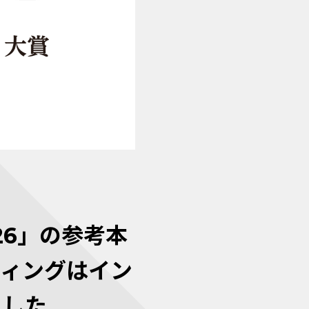
26」の参考本
ティングはイン
ました