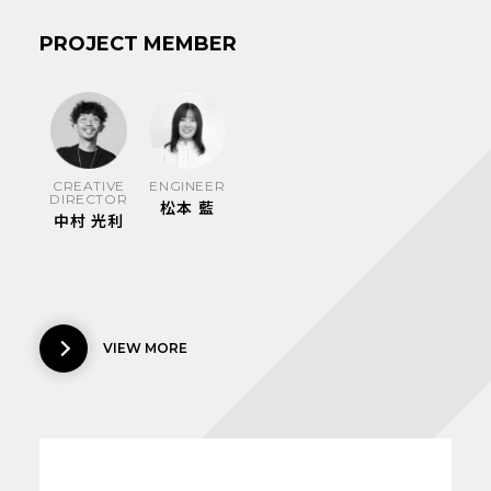
PROJECT MEMBER
CREATIVE
ENGINEER
DIRECTOR
松本 藍
中村 光利
VIEW MORE